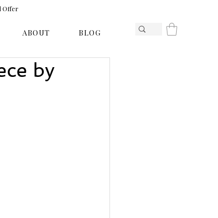
l Offer
ABOUT
BLOG
ece by